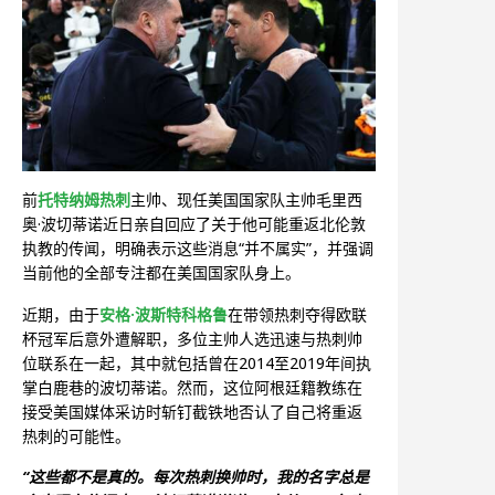
前
托特纳姆热刺
主帅、现任美国国家队主帅毛里西
奥·波切蒂诺近日亲自回应了关于他可能重返北伦敦
执教的传闻，明确表示这些消息“并不属实”，并强调
当前他的全部专注都在美国国家队身上。
近期，由于
安格·波斯特科格鲁
在带领热刺夺得欧联
杯冠军后意外遭解职，多位主帅人选迅速与热刺帅
位联系在一起，其中就包括曾在2014至2019年间执
掌白鹿巷的波切蒂诺。然而，这位阿根廷籍教练在
接受美国媒体采访时斩钉截铁地否认了自己将重返
热刺的可能性。
“这些都不是真的。每次热刺换帅时，我的名字总是