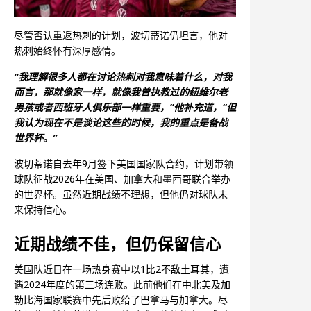
尽管否认重返热刺的计划，波切蒂诺仍坦言，他对
热刺始终怀有深厚感情。
“我理解很多人都在讨论热刺对我意味着什么，对我
而言，那就像家一样，就像我曾执教过的纽维尔老
男孩或者西班牙人俱乐部一样重要，”他补充道，“但
我认为现在不是谈论这些的时候，我的重点是备战
世界杯。”
波切蒂诺自去年9月签下美国国家队合约，计划带领
球队征战2026年在美国、加拿大和墨西哥联合举办
的世界杯。虽然近期战绩不理想，但他仍对球队未
来保持信心。
近期战绩不佳，但仍保留信心
美国队近日在一场热身赛中以1比2不敌土耳其，遭
遇2024年度的第三场连败。此前他们在中北美及加
勒比海国家联赛中先后败给了巴拿马与加拿大。尽