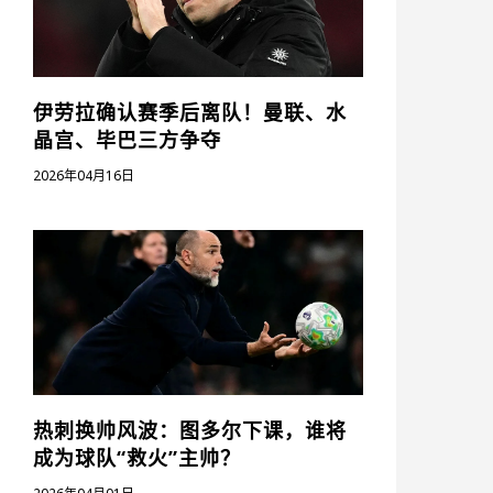
伊劳拉确认赛季后离队！曼联、水
晶宫、毕巴三方争夺
2026年04月16日
热刺换帅风波：图多尔下课，谁将
成为球队“救火”主帅？