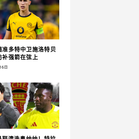
瞄准多特中卫施洛特贝
防补强箭在弦上
16日
”曼联清洗奥纳纳！特拉