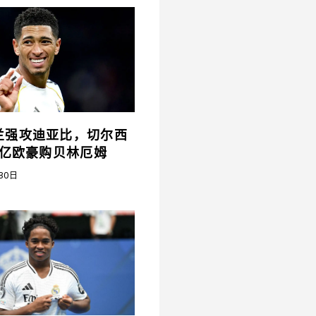
兰强攻迪亚比，切尔西
5亿欧豪购贝林厄姆
30日