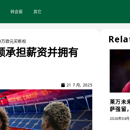
转会窗
其它
Rela
0万欧元买断权
额承担薪资并拥有
21 7 月, 2025
莱万未
萨强留
2026年04月