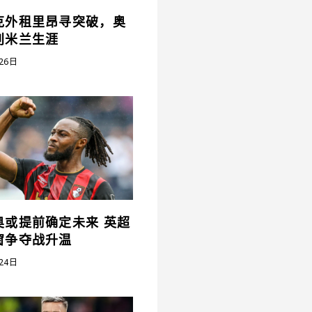
克外租里昂寻突破，奥
别米兰生涯
26日
奥或提前确定未来 英超
窗争夺战升温
24日