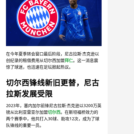
在今年夏季转会窗口最后阶段，尼古拉斯·杰克逊以
创纪录的租借费用从切尔西加盟
拜仁
。这一消息震
惊了球迷，也迅速在足坛掀起热议。
切尔西锋线新旧更替，尼古
拉斯发展受限
2023年，塞内加尔前锋尼古拉斯·杰克逊以3200万英
镑从比利亚雷亚尔加盟
切尔西
。在斯坦福桥效力的
两个赛季中，他共打入30球、助攻12次，成为了球
队锋线的重要一员。