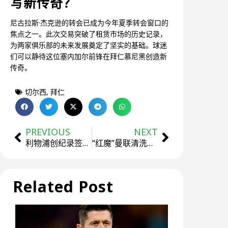
写新传奇？
尼古拉斯·杰克逊的转会已成为今年夏季转会窗口的
焦点之一。此次交易突破了租赁市场的历史记录，
为两家俱乐部的未来发展奠定了坚实的基础。球迷
们可以静待这位塞内加尔前锋在拜仁慕尼黑创造新
传奇。
切尔西
,
拜仁
PREVIOUS
NEXT
利物浦创纪录签下伊萨克，转会费高达1.3亿英镑
“红魔”曼联清洗奥纳纳！特拉布宗承担薪资并热烈欢迎新门神
Related Post