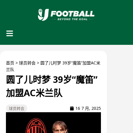
首页
>
球员转会
>
圆了儿时梦 39岁“魔笛”加盟AC米
兰队
圆了儿时梦 39岁“魔笛”
加盟AC米兰队
16 7 月, 2025
球员转会