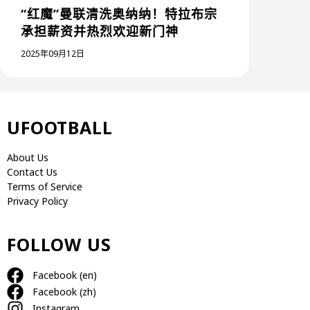
“红魔”曼联清洗奥纳纳！特拉布宗
承担薪资并热烈欢迎新门神
2025年09月12日
UFOOTBALL
About Us
Contact Us
Terms of Service
Privacy Policy
FOLLOW US
Facebook (en)
Facebook (zh)
Instagram