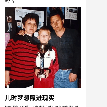
油）”
。
儿时梦想照进现实