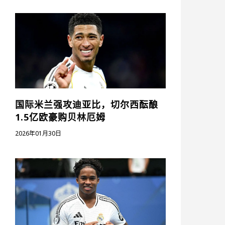
国际米兰强攻迪亚比，切尔西酝酿
1.5亿欧豪购贝林厄姆
2026年01月30日