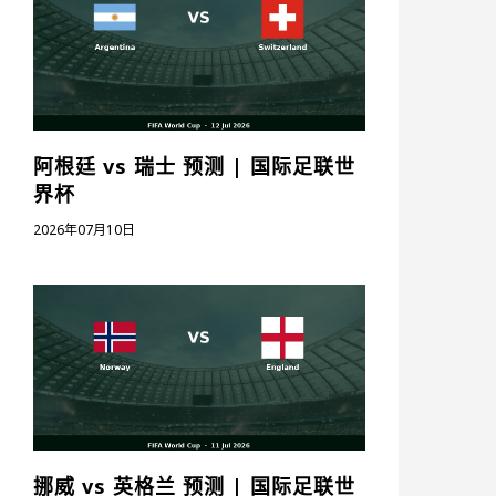
阿根廷 vs 瑞士 预测 | 国际足联世
界杯
2026年07月10日
挪威 vs 英格兰 预测 | 国际足联世