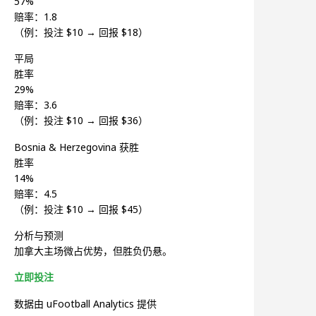
57%
赔率：
1.8
（例：投注 $10 → 回报 $18）
平局
胜率
29%
赔率：
3.6
（例：投注 $10 → 回报 $36）
Bosnia & Herzegovina 获胜
胜率
14%
赔率：
4.5
（例：投注 $10 → 回报 $45）
分析与预测
加拿大主场微占优势，但胜负仍悬。
立即投注
数据由 uFootball Analytics 提供