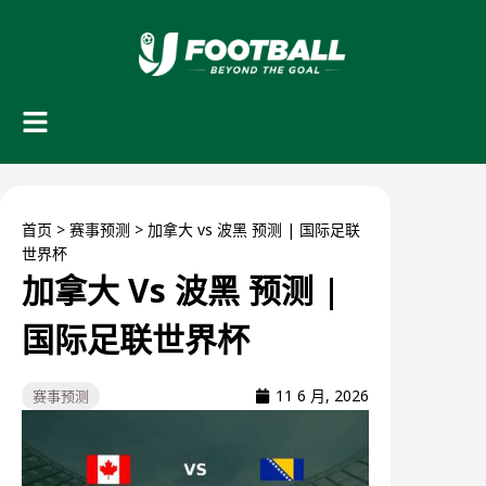
首页
>
赛事预测
>
加拿大 vs 波黑 预测 | 国际足联
世界杯
加拿大 Vs 波黑 预测 |
国际足联世界杯
11 6 月, 2026
赛事预测