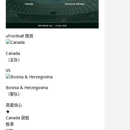
uFootball 预测
Canada
（主队）
VS
Bosnia & Herzegovina
（客队）
高度信心
★
Canada 获胜
胜率