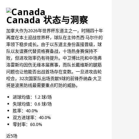
Canada 状态与洞察
加拿大作为2026年世界杯东道主之一，时隔四十年
再度在本土迎战世界杯，球队在主帅杰西·马尔什的
率领下稳步成长。由于以东道主身份直接晋级，球
队以友谊赛代替资格赛备战，十场热身赛保持不
败，但进攻效率仍有待提升。中卫博比托和中场弗
洛雷斯均因伤无缘本届赛事，而队长戴维斯的腿筋
问题也让他能否出战首场存在变数。一旦进攻齿轮
咬合，32次国家队出场贡献9球的前锋乔纳森·大卫
将是波黑防线最需要重点盯防的威胁。
进球均值：1.2 球/场
失球均值：0.6 球/场
胜率：40.0%
双方进球率：40.0%
零封率：60.0%
近5场