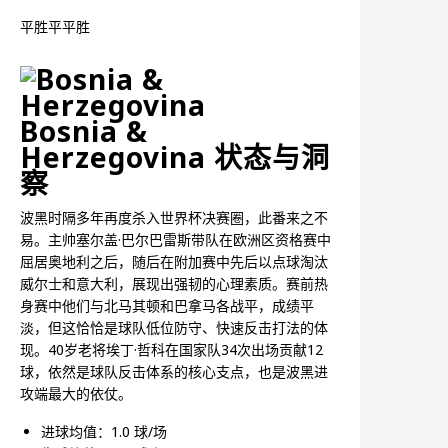
平
胜
平
平
胜
Bosnia &
Herzegovina 状态与洞
察
波黑时隔多年再度杀入世界杯决赛圈，此番来之不
易。主帅塞尔盖·巴尔巴雷斯带队在欧洲区资格赛中
屈居奥地利之后，随后在附加赛中先后以点球淘汰
威尔士和意大利，展现出强韧的心理素质。赛前热
身赛中他们与北马其顿和巴拿马各战平，成绩平
淡，但这恰恰是球队低位防守、快速反击打法的体
现。40岁老将埃丁·哲科在国家队34次出场贡献12
球，依然是球队反击体系的核心支点，也是波黑进
攻端最大的依仗。
进球均值：1.0 球/场