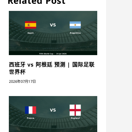
Related Post
西班牙 vs 阿根廷 预测 | 国际足联
世界杯
2026年07月17日