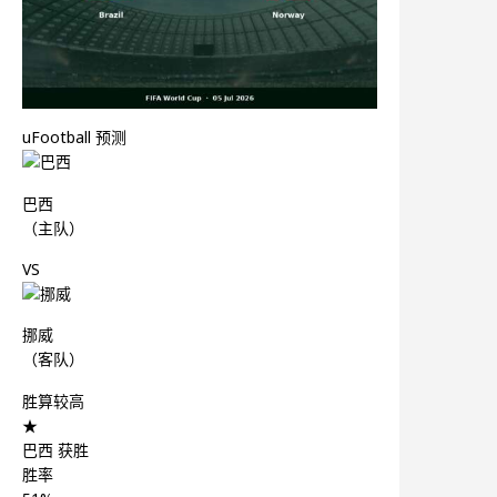
uFootball 预测
巴西
（主队）
VS
挪威
（客队）
胜算较高
★
巴西 获胜
胜率