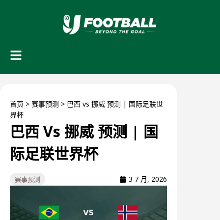
首页
>
赛事预测
>
巴西 vs 挪威 预测 | 国际足联世
界杯
巴西 Vs 挪威 预测 | 国
际足联世界杯
3 7 月, 2026
赛事预测