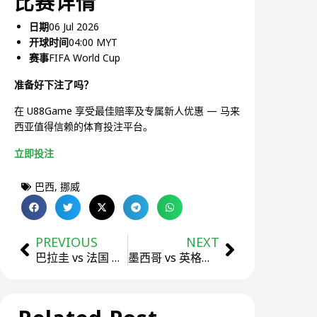
比赛详情
日期
06 Jul 2026
开球时间
04:00 MYT
赛事
FIFA World Cup
准备好下注了吗？
在 U88Game 享受最佳赔率及专属新人优惠 — 马来
西亚值得信赖的体育投注平台。
立即投注
巴西
,
挪威
PREVIOUS
NEXT
巴拉圭 vs 法国 预测 | 国际足联世界杯
墨西哥 vs 英格兰 预测 | 国际足联世界杯