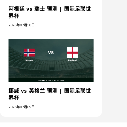
阿根廷 vs 瑞士 预测 | 国际足联世
界杯
2026年07月10日
挪威 vs 英格兰 预测 | 国际足联世
界杯
2026年07月09日