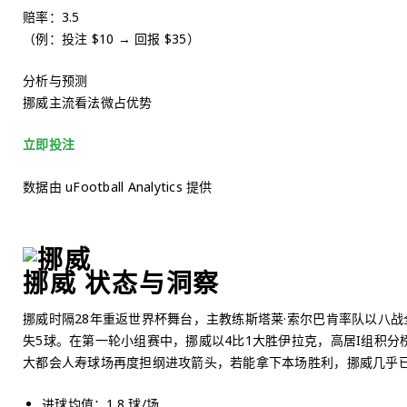
赔率：
3.5
（例：投注 $10 → 回报 $35）
分析与预测
挪威主流看法微占优势
立即投注
数据由 uFootball Analytics 提供
挪威 状态与洞察
挪威时隔28年重返世界杯舞台，主教练斯塔莱·索尔巴肯率队以八战
失5球。在第一轮小组赛中，挪威以4比1大胜伊拉克，高居I组积分
大都会人寿球场再度担纲进攻箭头，若能拿下本场胜利，挪威几乎
进球均值：1.8 球/场