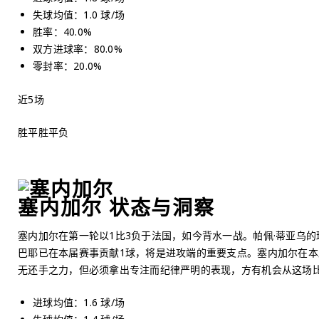
失球均值：1.0 球/场
胜率：40.0%
双方进球率：80.0%
零封率：20.0%
近5场
胜
平
胜
平
负
塞内加尔 状态与洞察
塞内加尔在第一轮以1比3负于法国，如今背水一战。帕佩·蒂亚乌的
巴耶已在本届赛事贡献1球，将是进攻端的重要支点。塞内加尔在
无还手之力，但必须拿出专注而纪律严明的表现，方有机会从这场
进球均值：1.6 球/场