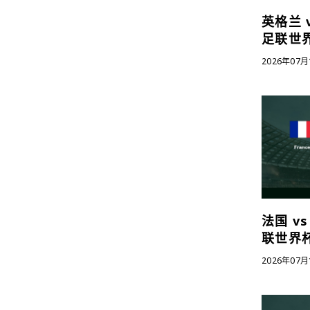
英格兰 
足联世
2026年07月
法国 v
联世界
2026年07月