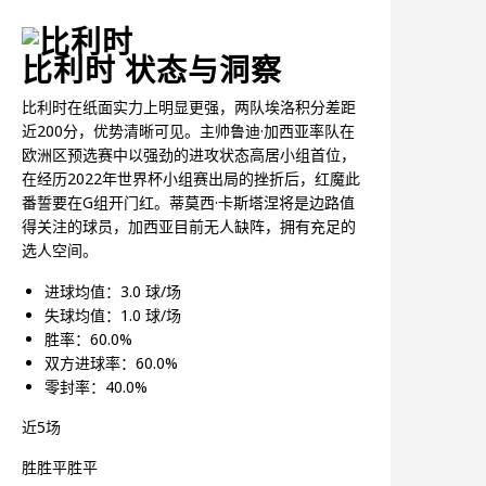
比利时 状态与洞察
比利时在纸面实力上明显更强，两队埃洛积分差距
近200分，优势清晰可见。主帅鲁迪·加西亚率队在
欧洲区预选赛中以强劲的进攻状态高居小组首位，
在经历2022年世界杯小组赛出局的挫折后，红魔此
番誓要在G组开门红。蒂莫西·卡斯塔涅将是边路值
得关注的球员，加西亚目前无人缺阵，拥有充足的
选人空间。
进球均值：3.0 球/场
失球均值：1.0 球/场
胜率：60.0%
双方进球率：60.0%
零封率：40.0%
近5场
胜
胜
平
胜
平