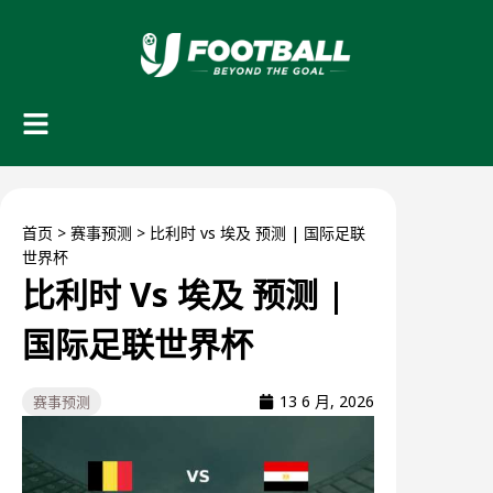
首页
>
赛事预测
>
比利时 vs 埃及 预测 | 国际足联
世界杯
比利时 Vs 埃及 预测 |
国际足联世界杯
13 6 月, 2026
赛事预测