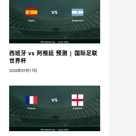
西班牙 vs 阿根廷 预测 | 国际足联
世界杯
2026年07月17日