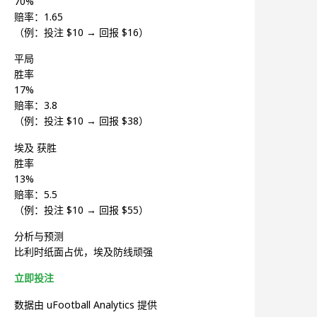
70%
赔率：
1.65
（例：投注 $10 → 回报 $16）
平局
胜率
17%
赔率：
3.8
（例：投注 $10 → 回报 $38）
埃及 获胜
胜率
13%
赔率：
5.5
（例：投注 $10 → 回报 $55）
分析与预测
比利时纸面占优，埃及防线顽强
立即投注
数据由 uFootball Analytics 提供