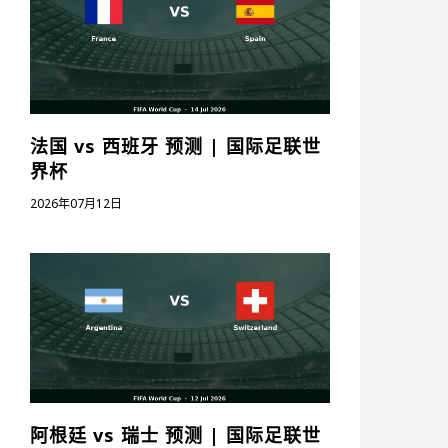
法国 vs 西班牙 预测 | 国际足联世
界杯
2026年07月12日
阿根廷 vs 瑞士 预测 | 国际足联世