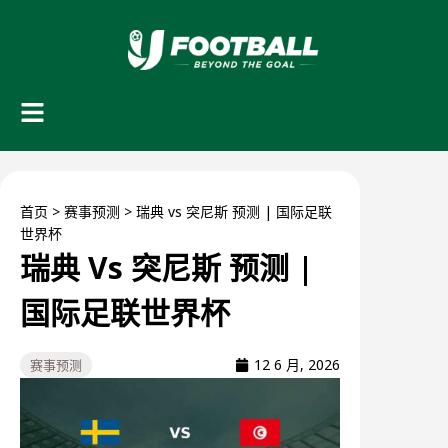
首页
>
赛事预测
>
瑞典 vs 突尼斯 预测 | 国际足联
世界杯
瑞典 Vs 突尼斯 预测 |
国际足联世界杯
12 6 月, 2026
赛事预测