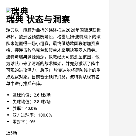
瑞典 状态与洞察
瑞典以一段颇为曲折的路途抵达2026年国际足联世
界杯。欧洲区预选赛阶段，格雷厄姆·波特麾下的球
队未能赢得一场小组赛，最终借助欧国联附加赛资
格，接连击败乌克兰和波兰才拿到决赛圈入场券。
波特与瑞典渊源颇深，执教经历可追溯至该国，他
为球队带来了清晰的战术框架，并充分激活了阵中
可观的进攻潜力。后卫H. 埃克达尔将是防线上的重
点观察对象。目前暂无缺阵消息，波特将从现有名
单中进行排兵布阵。
进球均值：2.6 球/场
失球均值：2.8 球/场
胜率：40.0%
双方进球率：100.0%
零封率：0%
近5场