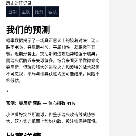
历史对阵记录
日期
主队
比分
客队
我们的预测
概率数据揭示了一场真正意义上的胶着对决：瑞典
胜率40%，突尼斯41%，平局18%，差距微乎其
微。近期形势上，突尼斯的进攻趋势略强于瑞典，
而瑞典后防近来失球偏多，综合来看天平微微倾向
突尼斯。但瑞典强大的进攻火力和波特的战术部署
不可忽视，平局与瑞典获胜均属可能结果，风险不
容低估。
*
预测：突尼斯 获胜 — 信心指数 41%
小注看好突尼斯赢球，但鉴于瑞典攻击线威胁极
大、双方实力纸面上势均力敌，投注需保持谨慎。