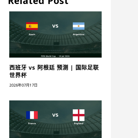
Related Post
西班牙 vs 阿根廷 预测 | 国际足联
世界杯
2026年07月17日