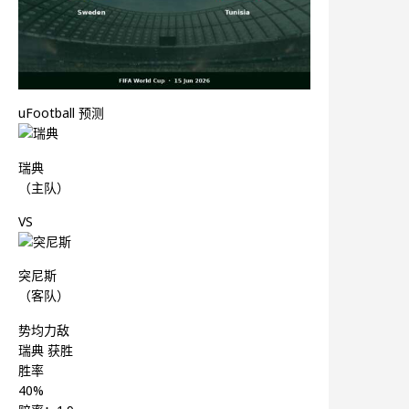
uFootball 预测
瑞典
（主队）
VS
突尼斯
（客队）
势均力敌
瑞典 获胜
胜率
40%