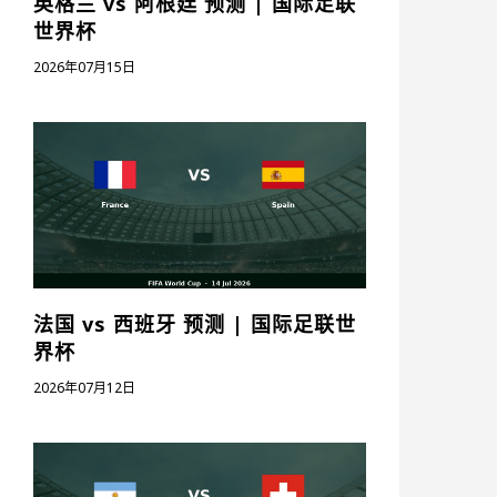
英格兰 vs 阿根廷 预测 | 国际足联
世界杯
2026年07月15日
法国 vs 西班牙 预测 | 国际足联世
界杯
2026年07月12日