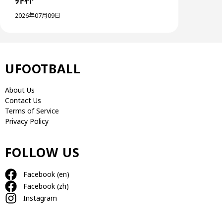
2026年07月09日
UFOOTBALL
About Us
Contact Us
Terms of Service
Privacy Policy
FOLLOW US
Facebook (en)
Facebook (zh)
Instagram