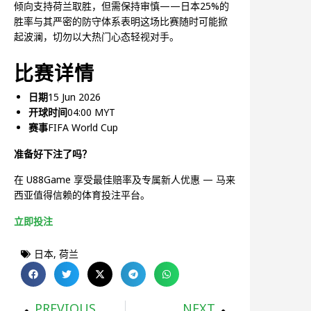
倾向支持荷兰取胜，但需保持审慎——日本25%的
胜率与其严密的防守体系表明这场比赛随时可能掀
起波澜，切勿以大热门心态轻视对手。
比赛详情
日期
15 Jun 2026
开球时间
04:00 MYT
赛事
FIFA World Cup
准备好下注了吗？
在 U88Game 享受最佳赔率及专属新人优惠 — 马来
西亚值得信赖的体育投注平台。
立即投注
日本
,
荷兰
PREVIOUS
NEXT