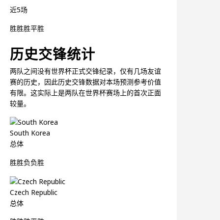
近5场
胜
胜
胜
平
胜
历史交锋统计
两队之间没有世界杯正式交锋纪录，仅有几场友谊
赛的历史，因此历史交锋数据对本场预测参考价值
有限。这实际上是两队在世界杯赛场上的首次正面
较量。
South Korea
总体
胜
胜
负
负
胜
Czech Republic
总体