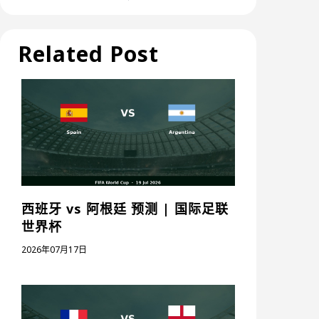
Related Post
西班牙 vs 阿根廷 预测 | 国际足联
世界杯
2026年07月17日