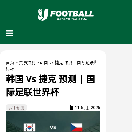
首页
>
赛事预测
>
韩国 vs 捷克 预测 | 国际足联世
界杯
韩国 Vs 捷克 预测 | 国
际足联世界杯
11 6 月, 2026
赛事预测