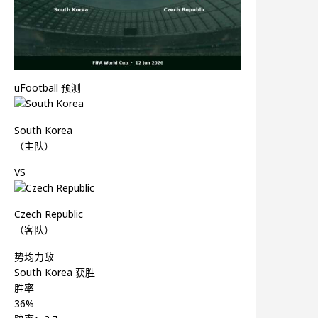
uFootball 预测
South Korea
（主队）
VS
Czech Republic
（客队）
势均力敌
South Korea 获胜
胜率
36%