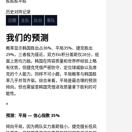
胜
胜
胜
平
胜
历史对阵记录
日期
主队
比分
客队
我们的预测
概率显示韩国胜出占36%、平局35%、捷克胜出
29%，三者极为接近，双方Elo积分差距仅26分，纸
面上势均力敌。韩国在阵容质量和世界杯经验上略
有优势，但捷克凭借严密防守、定位球威胁以及席
克的个人能力，同样不可小觑，平局概率与韩国胜
率几乎并驾齐驱。综合来看，平局是最合理的预测
倾向，但也需留意韩国凭借进攻质量拿下胜利的可
能性。
*
预测：平局 — 信心指数 35%
倾向平局，因为两队实力差距极小，捷克擅长低风