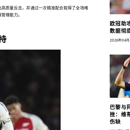
出高质量反击，并通过一次精准配合取得了全场唯
赛管理能力。
欧冠助
数据彻
持
2026年04月
巴黎与
挫：维
伤缺