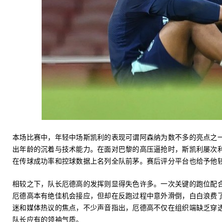
本场比赛中，年轻中场斯凯利的表现可谓阿森纳为数不多的亮点之
出年龄的沉着与技术能力。在面对巴黎的高压逼抢时，斯凯利屡次
在传球成功率和控球数据上名列全队前茅。赛后评分平台也给予他
相较之下，队长厄德高的发挥则显得失色许多。一次关键的跑位配
厄德高本有绝佳机会接应，但却在反跑过程中意外滑倒，白白浪费
迷和媒体热议的焦点，不少声音指出，厄德高不仅在组织端缺乏穿
队长应有的领袖气质。