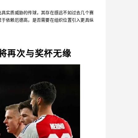
出具实质威胁的传球，其存在感远不如过去几个赛
过于依赖厄德高，是否需要在组织位置引入更具纵
。
将再次与奖杯无缘