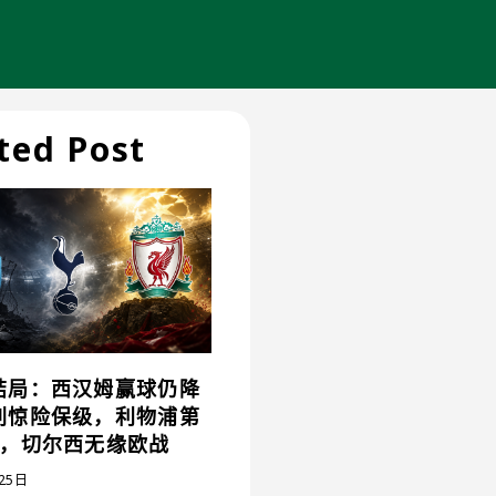
ted Post
结局：西汉姆赢球仍降
刺惊险保级，利物浦第
冠，切尔西无缘欧战
25日