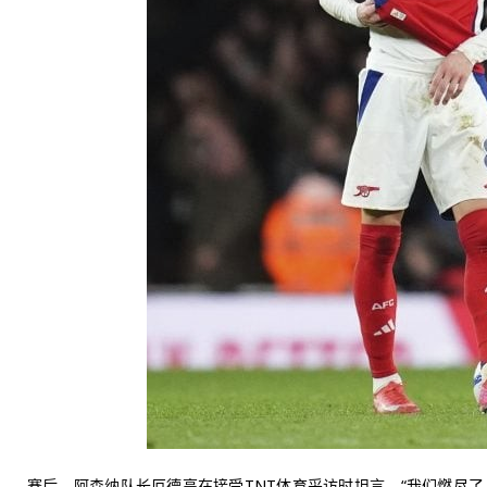
赛后，阿森纳队长厄德高在接受TNT体育采访时坦言，“我们燃尽