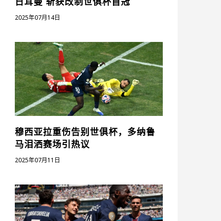
日耳曼 斩获改制世俱杯首冠
2025年07月14日
穆西亚拉重伤告别世俱杯，多纳鲁
马泪洒赛场引热议
2025年07月11日