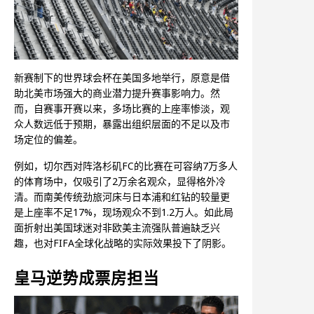
新赛制下的世界球会杯在美国多地举行，原意是借
助北美市场强大的商业潜力提升赛事影响力。然
而，自赛事开赛以来，多场比赛的上座率惨淡，观
众人数远低于预期，暴露出组织层面的不足以及市
场定位的偏差。
例如，切尔西对阵洛杉矶FC的比赛在可容纳7万多人
的体育场中，仅吸引了2万余名观众，显得格外冷
清。而南美传统劲旅河床与日本浦和红钻的较量更
是上座率不足17%，现场观众不到1.2万人。如此局
面折射出美国球迷对非欧美主流强队普遍缺乏兴
趣，也对FIFA全球化战略的实际效果投下了阴影。
皇马逆势成票房担当