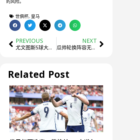
的风险。
世俱杯
,
皇马
PREVIOUS
NEXT
尤文图斯5球大胜艾因，再现豪门与弱旅实力差距
瓜帅轮换阵容无视FIFA强阵规定，曼城首战照样获胜
Related Post