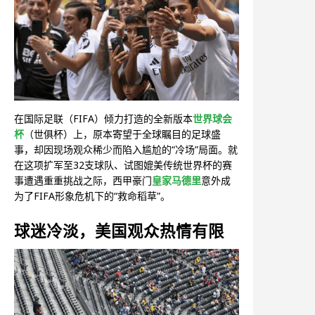
在国际足联（FIFA）倾力打造的全新版本
世界球会
杯
（世俱杯）上，原本寄望于全球瞩目的足球盛
事，却因现场观众稀少而陷入尴尬的“冷场”局面。就
在这项扩军至32支球队、试图媲美传统世界杯的赛
事遭遇重重挑战之际，西甲豪门
皇家马德里
意外成
为了FIFA形象危机下的“救命稻草”。
球迷冷淡，美国观众热情有限