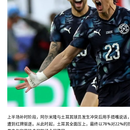
上半场补时阶段，阿尔米隆与土耳其球员发生冲突后用手捂嘴说话，
遭到红牌驱逐。从此时起，土耳其全面压上，最终以78%对22%的