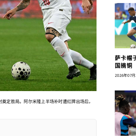
萨卡帽子
国摘铜
2026年07月
的远射奠定胜局。阿尔米隆上半场补时遭红牌出场后，