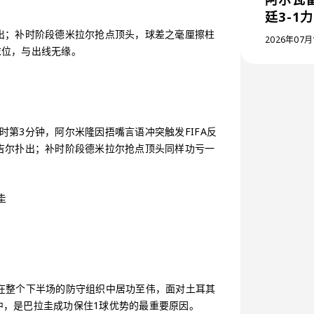
廷3-1
出；补时阶段德米拉尔抢点顶头，球差之毫厘擦柱
2026年07月
末位，与出线无缘。
第3分钟，阿尔米隆因捂嘴言语冲突触发FIFA反
吉尔扑出；补时阶段德米拉尔抢点顶头同样功亏一
在整个下半场的防守组织中居功至伟，面对土耳其
中，是巴拉圭成功保住1球优势的最重要原因。