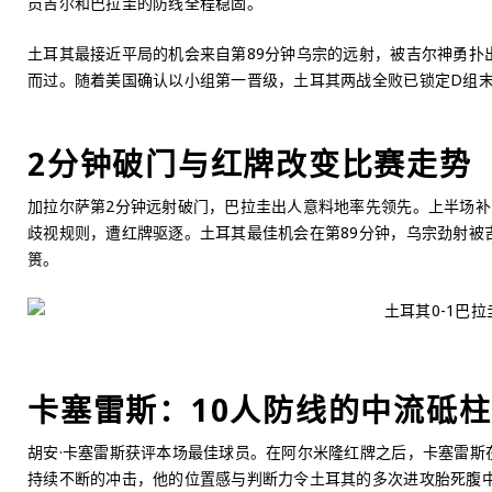
员吉尔和巴拉圭的防线全程稳固。
土耳其最接近平局的机会来自第89分钟乌宗的远射，被吉尔神勇扑
而过。随着美国确认以小组第一晋级，土耳其两战全败已锁定D组
2分钟破门与红牌改变比赛走势
加拉尔萨第2分钟远射破门，巴拉圭出人意料地率先领先。上半场补时
歧视规则，遭红牌驱逐。土耳其最佳机会在第89分钟，乌宗劲射被
篑。
卡塞雷斯：10人防线的中流砥柱
胡安·卡塞雷斯获评本场最佳球员。在阿尔米隆红牌之后，卡塞雷斯
持续不断的冲击，他的位置感与判断力令土耳其的多次进攻胎死腹