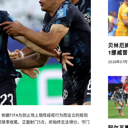
贝林厄
1挪威
2026年07月
依据FIFA为防止场上隐性歧视行为而设立的规则
控球率收尾，正面射门5次，却始终无法得分，守门
阿尔瓦