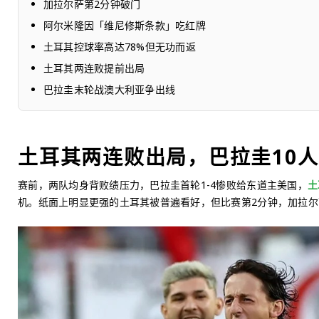
加拉尔萨第2分钟破门
阿尔米隆因「维尼修斯条款」吃红牌
土耳其控球率高达78%但无功而返
土耳其两连败提前出局
巴拉圭末轮战澳大利亚争出线
土耳其两连败出局，巴拉圭10
赛前，两队均身背败绩压力，巴拉圭首轮1-4惨败给东道主美国，
土
机。纸面上明显更强的土耳其被普遍看好，但比赛第2分钟，加拉