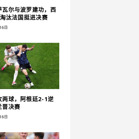
萨瓦尔与波罗建功，西
0淘汰法国挺进决赛
16日
两球，阿根廷2-1逆
兰晋决赛
16日