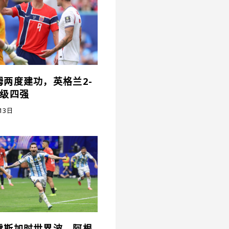
姆两度建功，英格兰2-
晋级四强
13日
雷斯加时世界波，阿根