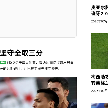
奥亚尔
班牙2-
2026年07月
人坚守全取三分
耳其
则0-2负于澳大利亚，双方均面临提前出局危
尔萨的远射破门，让巴拉圭率先建立领先。
梅西助攻
转英格
2026年07月