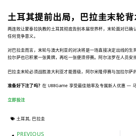
土耳其提前出局，巴拉圭末轮背
两连败让蒙泰拉执教的土耳其彻底告别本届世界杯，末轮面对已确
任何竞争意义。
对巴拉圭而言，末轮与澳大利亚的对决将是一场直接决定出线的生
拉尔萨也已积累一张黄牌，再吃一张便须停赛。阿尔法罗在人员安
巴拉圭末轮必须战胜澳大利亚才能晋级，阿尔米隆停赛与加拉尔萨
准备好下注了吗？
在 U88Game 享受最佳赔率及专属新人优惠 
立即投注
土耳其
,
巴拉圭
PREVIOUS