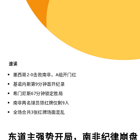
速读
墨西哥2-0击败南非，A组开门红
基诺内斯第9分钟首开纪录
希门尼斯67分钟锁定胜局
南非两名球员领红牌仅剩9人
全场合共3张红牌场面混乱
东道主强势开局，南非纪律崩盘