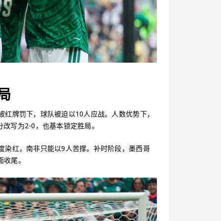
局
被红牌罚下，球队被迫以10人应战。人数优势下，
改写为2-0，也基本锁定胜局。
再度染红，南非只能以9人苦撑。补时阶段，墨西哥
面收尾。