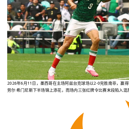
2026年6月11日，墨西哥在主场阿兹台克球场以2-0完胜南非，赢
劳尔·希门尼斯下半场锦上添花，而场内三张红牌令比赛末段陷入混