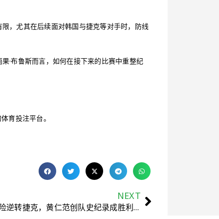
有限，尤其在后续面对韩国与捷克等对手时，防线
果·布鲁斯而言，如何在接下来的比赛中重整纪
赖的体育投注平台。
NEXT
韩国惊险逆转捷克，黄仁范创队史纪录成胜利核心