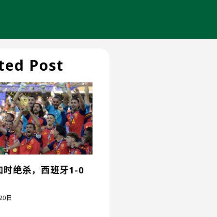
ted Post
时绝杀，西班牙1-0
20日