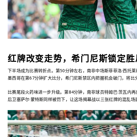
红牌改变走势，希门尼斯锁定胜
下半场成为比赛转折点。第50分钟左右，南非中场斯菲菲洛·西托莱
墨西哥在第67分钟扩大比分，希门尼斯禁区内把握机会破门，将比分
比赛尾段火药味进一步升级。第84分钟，南非球员特姆巴·茨瓦内
后卫塞萨尔·蒙特斯同样被罚下，让这场揭幕战以三张红牌的混乱场