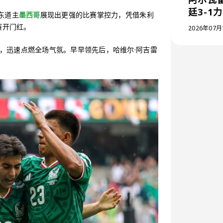
廷3-1
东道主
墨西哥
展现出更强的比赛掌控力，凭借朱利
赛开门红。
2026年07月
，迅速点燃全场气氛。早早领先后，哈维尔·阿吉雷