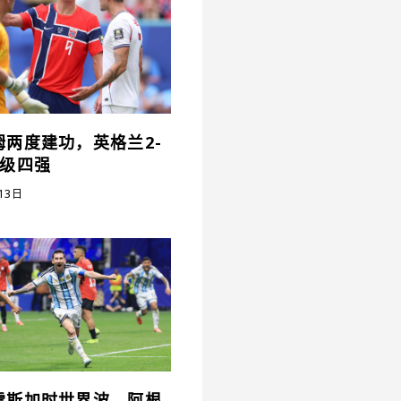
姆两度建功，英格兰2-
晋级四强
13日
雷斯加时世界波，阿根