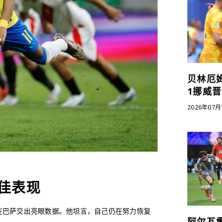
贝林厄
1挪威
2026年07月
佳表现
在巴萨交出亮眼数据。他坦言，自己仍在努力恢复
阿尔瓦