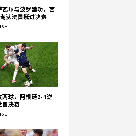
萨瓦尔与波罗建功，西
0淘汰法国挺进决赛
16日
两球，阿根廷2-1逆
兰晋决赛
16日