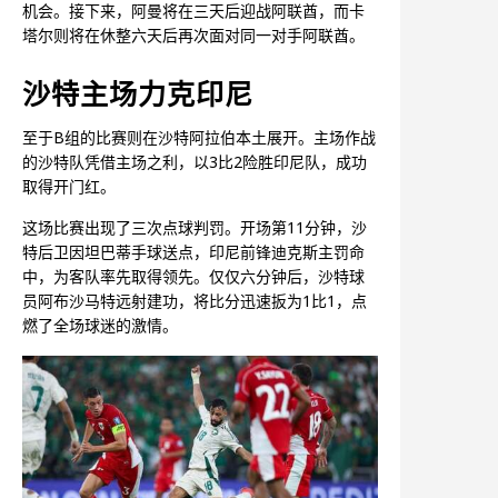
机会。接下来，阿曼将在三天后迎战阿联酋，而卡
塔尔则将在休整六天后再次面对同一对手阿联酋。
沙特主场力克印尼
至于B组的比赛则在沙特阿拉伯本土展开。主场作战
的沙特队凭借主场之利，以3比2险胜印尼队，成功
取得开门红。
这场比赛出现了三次点球判罚。开场第11分钟，沙
特后卫因坦巴蒂手球送点，印尼前锋迪克斯主罚命
中，为客队率先取得领先。仅仅六分钟后，沙特球
员阿布沙马特远射建功，将比分迅速扳为1比1，点
燃了全场球迷的激情。