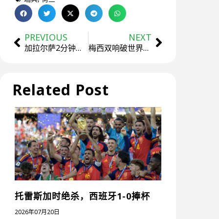
PREVIOUS
NEXT
加拉尔萨2分钟破门，巴拉圭10人力克土耳其
梅西双响破世界杯进球纪录，阿根廷2-0奥地利晋级
Related Post
托雷斯加时绝杀，西班牙1-0捧杯
2026年07月20日