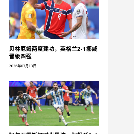
贝林厄姆两度建功，英格兰2-1挪威
晋级四强
2026年07月13日