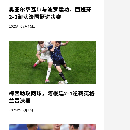
奥亚尔萨瓦尔与波罗建功，西班牙
2-0淘汰法国挺进决赛
2026年07月16日
梅西助攻两球，阿根廷2-1逆转英格
兰晋决赛
2026年07月16日