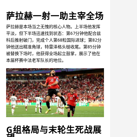
萨拉赫一射一助主宰全场
萨拉赫是本场当之无愧的核心人物。上半场他发挥
平淡，但下半场迅速找到状态：第67分钟他配合兹
科后推射破门，完成个人第68粒国际进球；第82分
钟他送出精准角球，特雷泽格头槌收尾。第85分钟
被替换下场时，他获得全场起立鼓掌，展示了他在
本届杯赛中法老军队长的地位。
G组格局与末轮生死战展