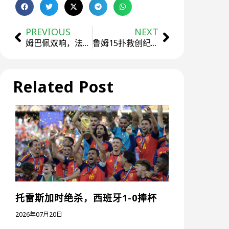
PREVIOUS
NEXT
姆巴佩双响，法国3-0完胜伊拉克晋级
鲁姆15扑救创纪录，厄瓜多尔0-0库拉索
Related Post
托雷斯加时绝杀，西班牙1-0捧杯
2026年07月20日