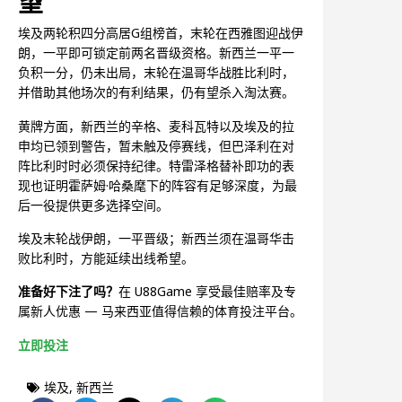
望
埃及两轮积四分高居G组榜首，末轮在西雅图迎战伊
朗，一平即可锁定前两名晋级资格。新西兰一平一
负积一分，仍未出局，末轮在温哥华战胜比利时，
并借助其他场次的有利结果，仍有望杀入淘汰赛。
黄牌方面，新西兰的辛格、麦科瓦特以及埃及的拉
申均已领到警告，暂未触及停赛线，但巴泽利在对
阵比利时时必须保持纪律。特雷泽格替补即功的表
现也证明霍萨姆·哈桑麾下的阵容有足够深度，为最
后一役提供更多选择空间。
埃及末轮战伊朗，一平晋级；新西兰须在温哥华击
败比利时，方能延续出线希望。
准备好下注了吗？
在 U88Game 享受最佳赔率及专
属新人优惠 — 马来西亚值得信赖的体育投注平台。
立即投注
埃及
,
新西兰