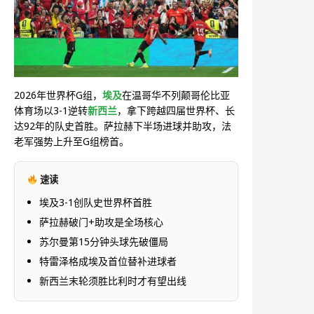
2026年世界杯G组，
埃及
在温哥华不列颠哥伦比亚
体育场以3-1逆转
新西兰
，拿下跨越四届世界杯、长
达92年的队史首胜。萨拉赫下半场进球并助攻，法
老军强势上升至G组榜首。
速读
埃及3-1创队史世界杯首胜
萨拉赫破门+助攻是全场核心
苏尔曼第15分钟头球先破僵局
特雷泽格成埃及首位替补进球者
新西兰末轮须胜比利时才有望出线