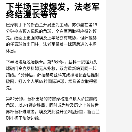
下半场三球爆发，法老军
终结漫长等待
巴泽利手下的新西兰开局更为主动，苏尔曼在第15
分钟抢点顶入佩恩的角球，全白军团取得应得的领
先。纸面上更强的埃及上半场亦有威胁，但萨拉赫
的任意球偏出门柱，法老军带着一球落后进入中场
休息。
下半场埃及脱胎换骨。第58分钟，兹科一记强力头
球破门令克罗科姆无从扑救，双方重新站到同一起
跑线。9分钟后，萨拉赫与兹科完成撞墙配合后推射
破网，打入个人第68粒国际进球，埃及首次取得领
先。
第82分钟，替补出场的特雷泽格抢点顶入萨拉赫的
角球，以3-1锁定胜局，同时成为埃及历史上首位世
界杯替补进球者。埃及凭此役升至G组榜首，新西兰
则徘徊于淘汰边缘。