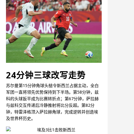
24分钟三球改写走势
苏尔曼第15分钟角球头槌令新西兰占据主动，全白
军团一直将领先优势保持到下半场。第58分钟，兹
科的头球扳平成为比赛转折点；第67分钟，萨拉赫
与兹科交互传递后冷静推射将比分反超。第82分
钟，特雷泽格顶入萨拉赫角球，完成逆转并创造埃
及世界杯历史。