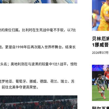
终的席位归属。比利时在生死战中毫不手软，以7比
贝林厄
1挪威
，更是自1998年后再次踏入世界杯舞台，结束长
2026年07月
组头名；奥地利则在与波黑的较量中1比1战平，惊险
克罗地亚、葡萄牙、挪威、德国、荷兰、瑞士、苏
，前往北美争夺更高荣誉。
阿尔瓦