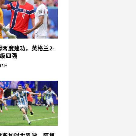
姆两度建功，英格兰2-
晋级四强
13日
雷斯加时世界波，阿根