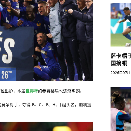
萨卡帽子
国摘铜
2026年07月
席位出炉，本届
世界杯
的参赛格局也逐渐明朗。
争对手，夺得 B、C、E、H、J 组头名，顺利挺