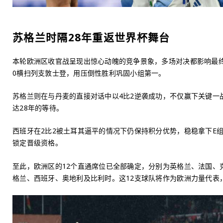
苏格兰时隔28年重返世界杯舞台
本轮欧洲区收官战呈现出惊心动魄的竞争景象，多场对决都影响最
0横扫列支敦士登，用压倒性胜利巩固小组第一。
苏格兰则在与丹麦的直接对话中以4比2逆袭成功，不仅赢下关键一战
达28年的等待。
西班牙在2比2被土耳其逼平的情况下仍保持积分优势，稳稳拿下E
锁定晋级资格。
至此，欧洲区的12个直通席位已全部确定，分别为英格兰、法国、
格兰、西班牙、奥地利及比利时。这12支球队将作为欧洲力量代表