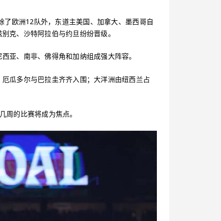
除了欧洲12队外，东道主美国、加拿大、墨西哥自
兹别克、沙特阿拉伯与约旦纷纷晋级。
尼西亚、南非、佛得角和加纳组成强大阵容。
、厄瓜多尔与巴拉圭齐齐入围；大洋洲由纽西兰占
来几周的比赛将成为焦点。