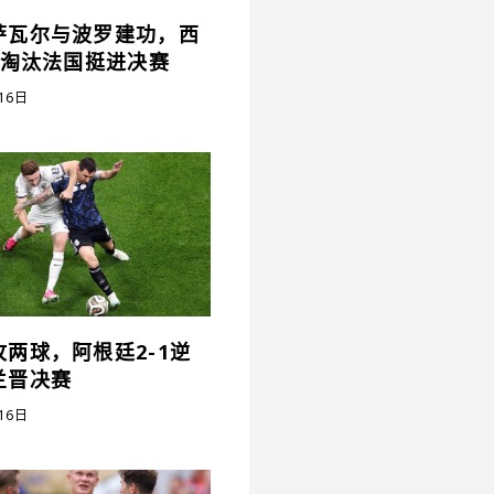
萨瓦尔与波罗建功，西
0淘汰法国挺进决赛
16日
两球，阿根廷2-1逆
兰晋决赛
16日