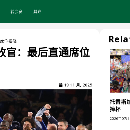
转会窗
其它
Rela
通席位揭晓
赛收官：最后直通席位
19 11 月, 2025
托雷斯加
捧杯
2026年07月