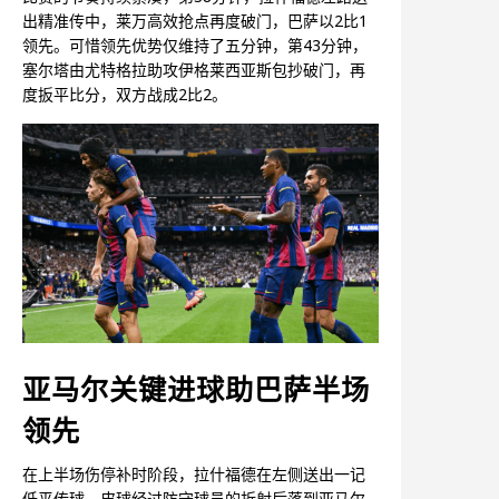
出精准传中，莱万高效抢点再度破门，巴萨以2比1
领先。可惜领先优势仅维持了五分钟，第43分钟，
塞尔塔由尤特格拉助攻伊格莱西亚斯包抄破门，再
度扳平比分，双方战成2比2。
亚马尔关键进球助巴萨半场
领先
在上半场伤停补时阶段，拉什福德在左侧送出一记
低平传球，皮球经过防守球员的折射后落到亚马尔