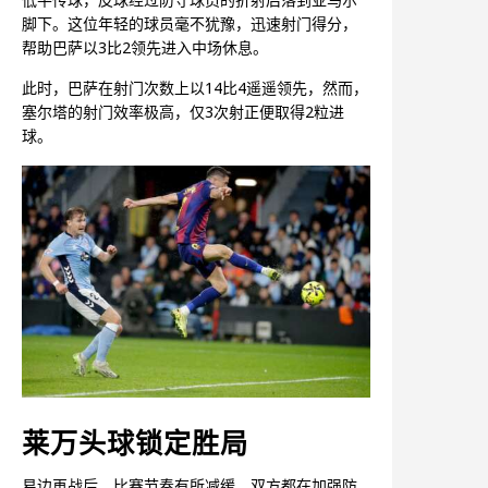
脚下。这位年轻的球员毫不犹豫，迅速射门得分，
帮助巴萨以3比2领先进入中场休息。
此时，巴萨在射门次数上以14比4遥遥领先，然而，
塞尔塔的射门效率极高，仅3次射正便取得2粒进
球。
莱万头球锁定胜局
易边再战后，比赛节奏有所减缓，双方都在加强防