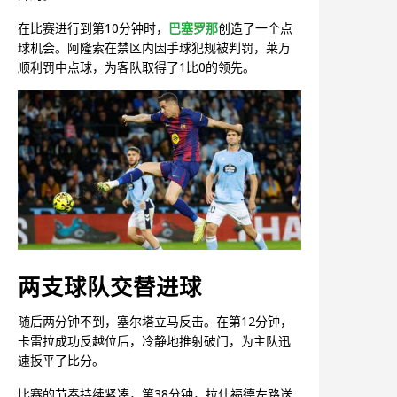
在比赛进行到第10分钟时，
巴塞罗那
创造了一个点
球机会。阿隆索在禁区内因手球犯规被判罚，莱万
顺利罚中点球，为客队取得了1比0的领先。
两支球队交替进球
随后两分钟不到，塞尔塔立马反击。在第12分钟，
卡雷拉成功反越位后，冷静地推射破门，为主队迅
速扳平了比分。
比赛的节奏持续紧凑，第38分钟，拉什福德左路送