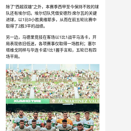
除了“西超双雄”之外，本赛季西甲至今保持不败的球
队还有埃尔切。埃尔切队凭借安德烈·席尔瓦的关键
进球，以1比0小胜奥维耶多，从而在前五轮比赛中
取得了2胜3平的战绩。
另一边，马德里竞技在客场以1比1战平马洛卡，开
局表现依旧低迷，各项赛事仅取得一场胜利；塞尔
塔维戈同样与华连卡诺1比1握手言和，五轮已有四
场平局。