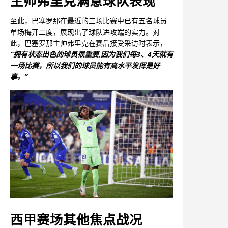
主帅弗里克满意球队表现
至此，巴塞罗那在最近的三场比赛中已有五名球员
单场梅开二度，展现出了球队进攻端的实力。对
此，巴塞罗那主帅弗里克在赛后接受采访时表示，
“拥有状态出色的球员很重要,因为我们每3、4天就有
一场比赛，所以我们的球员能有高水平发挥是好
事。”
西甲赛场其他焦点战况