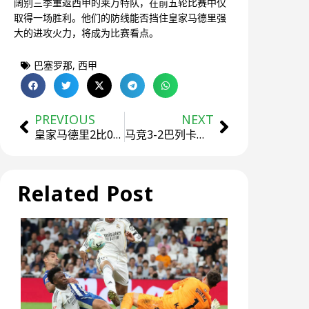
阔别三季重返西甲的莱万特队，在前五轮比赛中仅
取得一场胜利。他们的防线能否挡住皇家马德里强
大的进攻火力，将成为比赛看点。
巴塞罗那
,
西甲
PREVIOUS
NEXT
皇家马德里2比0击败西班牙人，豪取五连胜领跑西甲积分榜
马竞3-2巴列卡诺，阿尔瓦雷斯帽子戏法绝杀 查瓦里亚世界波难救主
Related Post