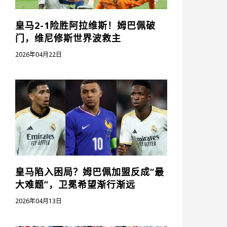
皇马2-1险胜阿拉维斯！姆巴佩破
门，维尼修斯世界波救主
2026年04月22日
皇马陷入困局？姆巴佩加盟反成“最
大难题”，卫冕希望渐行渐远
2026年04月13日