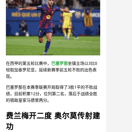
在西甲的第五轮比赛中，
巴塞罗那
坐镇主场以3比0
轻取加泰罗尼亚，延续新赛季前五轮不败的出色表
现。
巴塞罗那在本赛季联赛开局取得了3胜1平的不败战
绩，目前积累12分，位列第二名，落后于战绩全胜
的宿敌皇家马德里两分。
费兰梅开二度 奥尔莫传射建
功