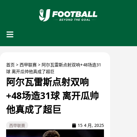
首页
>
西甲联赛
>
阿尔瓦雷斯点射双响+48场造31
球 离开瓜帅他真成了超巨
阿尔瓦雷斯点射双响
+48场造31球 离开瓜帅
他真成了超巨
15 4 月, 2025
西甲联赛