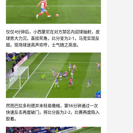
仅仅4分钟后，小西蒙尼在对方禁区内迎球抽射，皮
球势大力沉，直挂死角，比分变为2-1，马竞实现反
超。现场球迷高声欢呼，士气随之高涨。
然而巴拉多利德并未轻易缴械，第56分钟通过一次
快速反击再度破门，将比分扳为2-2，比赛再度陷入
胶着。