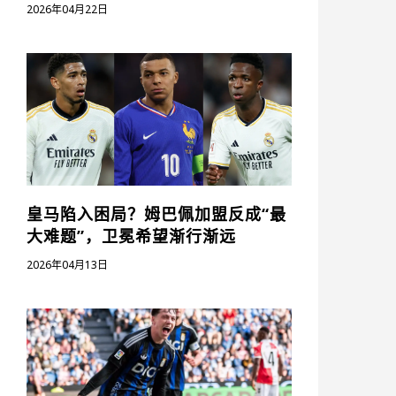
2026年04月22日
皇马陷入困局？姆巴佩加盟反成“最
大难题”，卫冕希望渐行渐远
2026年04月13日