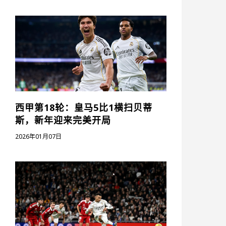
西甲第18轮：皇马5比1横扫贝蒂
斯，新年迎来完美开局
2026年01月07日