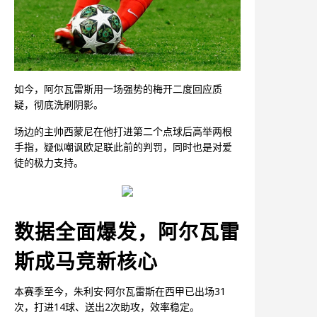
如今，阿尔瓦雷斯用一场强势的梅开二度回应质
疑，彻底洗刷阴影。
场边的主帅西蒙尼在他打进第二个点球后高举两根
手指，疑似嘲讽欧足联此前的判罚，同时也是对爱
徒的极力支持。
数据全面爆发，阿尔瓦雷
斯成马竞新核心
本赛季至今，朱利安·阿尔瓦雷斯在西甲已出场31
次，打进14球、送出2次助攻，效率稳定。