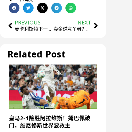
PREVIOUS
NEXT
麦卡利斯特下一站伯纳乌？皇马看上梅西队友
卖金球竞争者？！巴萨为拉菲尼亚标价9000万欧！
Related Post
皇马2-1险胜阿拉维斯！姆巴佩破
门，维尼修斯世界波救主