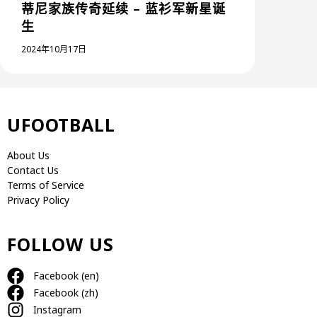
蒂尼家族传奇延续 – 蓝衫军新星诞
生
2024年10月17日
UFOOTBALL
About Us
Contact Us
Terms of Service
Privacy Policy
FOLLOW US
Facebook (en)
Facebook (zh)
Instagram