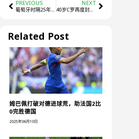
PREVIOUS
NEXT
葡萄牙时隔25年再胜德国，C罗率队逆转挺进欧国联决赛！
40岁C罗再度封神！葡萄牙点球大战力克西班牙夺欧国联冠军
Related Post
姆巴佩打破对德进球荒，助法国2比
0完胜德国
2025年06月10日