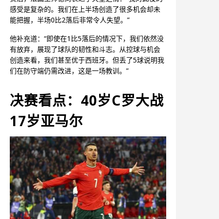
感受是复杂的。我们在上半场创造了很多机会却未
能把握，半场0比2落后非常令人失望。”
他补充道：“即使在1比5落后的情况下，我们依然没
有放弃，展现了球队的韧性和斗志。从控球与机会
创造来看，我们甚至优于西班牙。但丢了5球说明我
们在防守端仍需改进，这是一场教训。”
决赛看点：40岁C罗大战
17岁亚马尔