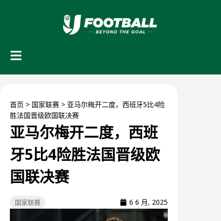
首页
>
国家联赛
>
亚马尔梅开二度，西班牙5比4险
胜法国晋级欧国联决赛
亚马尔梅开二度，西班
牙5比4险胜法国晋级欧
国联决赛
6 6 月, 2025
国家联赛