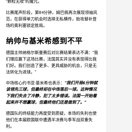
“颗粒无收”的魔咒。
比赛尾声阶段，第84分钟，姆巴佩再次展现领袖风
范，在获得单刀机会时选择无私横传，助攻替补登
场的奥利塞锁定胜局。
纳帅与基米希感到不平
德国主帅纳格尔斯曼赛后对比赛结果表达不满：“我
们理应赢下这场比赛，法国其实并没有表现得比我
们好。我们创造了更多、更具威胁的机会，只是无
法转化为进球。”
中场核心约书亚·基米希也表示：
“我们开局6分钟就
该领先三球，但最终却在中场落后一球。这种情况
下我们失去了冷静，犯了太多错误。法国一开始看
起来并不想赢球，但最终他们还是做到了。”
德国队的终结能力再度受到质疑，本场的失利也使
他们在本届欧国联中遭遇半决赛与季军战双重失
利。