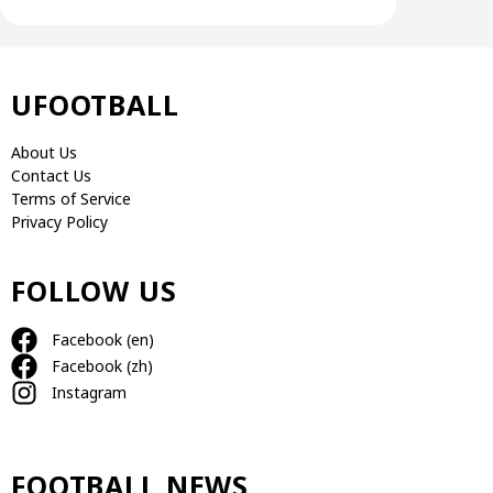
UFOOTBALL
About Us
Contact Us
Terms of Service
Privacy Policy
FOLLOW US
Facebook (en)
Facebook (zh)
Instagram
FOOTBALL NEWS