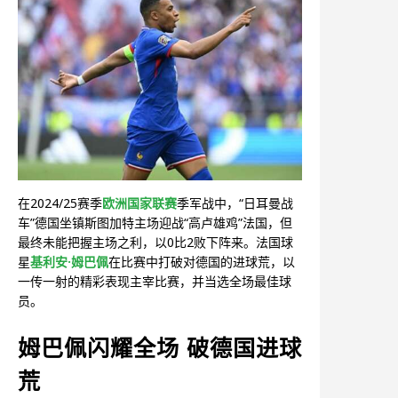
在2024/25赛季
欧洲国家联赛
季军战中，“日耳曼战
车”德国坐镇斯图加特主场迎战“高卢雄鸡”法国，但
最终未能把握主场之利，以0比2败下阵来。法国球
星
基利安·姆巴佩
在比赛中打破对德国的进球荒，以
一传一射的精彩表现主宰比赛，并当选全场最佳球
员。
姆巴佩闪耀全场 破德国进球
荒