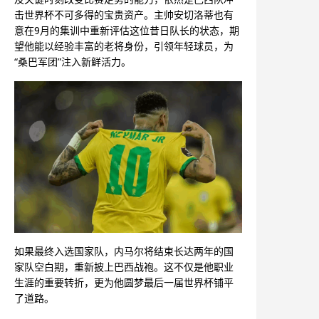
击世界杯不可多得的宝贵资产。主帅安切洛蒂也有
意在9月的集训中重新评估这位昔日队长的状态，期
望他能以经验丰富的老将身份，引领年轻球员，为
“桑巴军团”注入新鲜活力。
如果最终入选国家队，内马尔将结束长达两年的国
家队空白期，重新披上巴西战袍。这不仅是他职业
生涯的重要转折，更为他圆梦最后一届世界杯铺平
了道路。