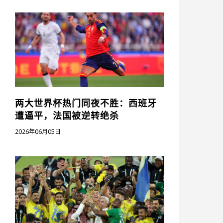
两大世界杯热门同夜不胜：西班牙
遭逼平，法国被逆转绝杀
2026年06月05日