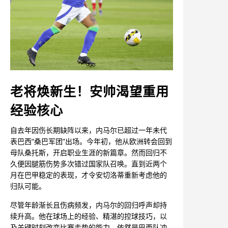
老将焕新生！安帅渴望重用
经验核心
自去年因伤长期缺阵以来，内马尔已超过一年未代
表巴西“桑巴军团”出场。今年初，他从欧洲转会回到
母队桑托斯，开启职业生涯的新篇章。然而回归不
久便因腿筋伤势多次错过国家队召唤。直到近两个
月在巴甲稳定的表现，才令安切洛蒂重新考虑他的
归队可能。
尽管年龄渐长且伤病频发，内马尔的回归呼声却持
续升高。他在球场上的经验、精湛的控球技巧，以
及关键时刻改变比赛走势的能力，依然是巴西队冲