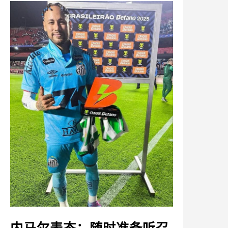
内马尔表态：随时准备听召