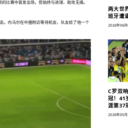
斯的比赛中首发出场，但始终与进球、助攻无缘。
两大世
班牙遭
反击。内马尔在中圈附近等待机会，队友给了他一个
2026年06月
C罗双响
冠！4
涯第3
2026年05月