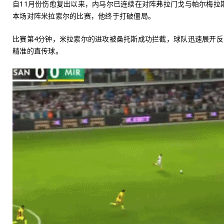
自11月份伤愈复出以来，内马尔已连续在对阵弗拉门戈与帕尔梅拉
本场对阵米拉索尔的比赛，他终于打破僵局。
比赛第4分钟，米拉索尔的进攻被桑托斯成功拦截，球队迅速展开
精准的直传球。