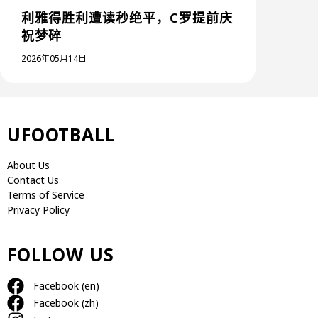
利雅得胜利遭读秒绝平，C罗提前庆
祝梦碎
2026年05月14日
UFOOTBALL
About Us
Contact Us
Terms of Service
Privacy Policy
FOLLOW US
Facebook (en)
Facebook (zh)