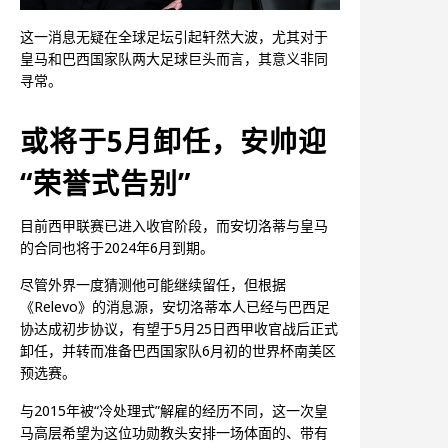
这一消息无疑在全球足坛引起轩然大波，尤其对于
皇马和巴西国家队两大足球巨头而言，其意义非同
寻常。
或将于5月卸任，安帅迎
“荣誉式告别”
目前西甲联赛已进入收官阶段，而安切洛蒂与皇马
的合同也将于2024年6月到期。
尽管外界一度猜测他可能继续留任，但根据
《Relevo》的消息源，安切洛蒂本人已经与巴西足
协达成初步协议，有望于5月25日西甲收官战后正式
卸任，并转而准备巴西国家队6月初的世界杯南美区
预选赛。
与2015年被“冷处理式”解雇的经历不同，这一次皇
马高层希望为这位功勋教头安排一场体面的、带有