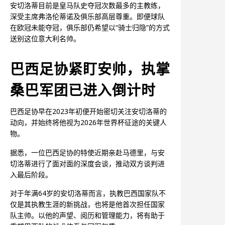
安切洛蒂目前是皇马队史夺冠次数最多的主教练，
深受主席弗洛伦蒂诺及俱乐部高层尊重。即便球队
在欧冠未能夺冠，俱乐部仍希望以“骑士归隐”的方式
送别这位意大利名帅。
巴西足协紧盯安帅，执掌
桑巴军团已进入倒计时
巴西足协早在2023年初便开始密切关注安切洛蒂的
动向，并始终将他视为2026年世界杯征途的关键人
物。
据悉，一位巴西足协的特使近期亲赴马德里，与安
切洛蒂进行了面对面的深度会谈，推动双方谈判进
入最后阶段。
对于年满64岁的安切洛蒂而言，执教巴西国家队不
仅是其执教生涯的新挑战，也将是他首次担任国家
队主帅。以他的声望、阅历和管理能力，将有助于