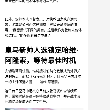
重塑巴西队的战术体系与冠军气质。
此外，安帅本人也曾表示，对执教国家队充满兴
趣，尤其是如巴西这样拥有世界级天赋资源的阵
容。“我想尝试不同的舞台，这是我作为教练未曾体
验过的。”他在近期采访中说道。
皇马新帅人选锁定哈维·
阿隆索，等待最佳时机
安切洛蒂离任后，谁将接过伯纳乌教鞭成为外界关
注的焦点。而据《Relevo》报道，目前皇马内部唯
一的主帅候选人是——哈维·阿隆索。
这位昔日皇马中场核心目前执教勒沃库森战绩辉
煌，带领球队在德甲保持强劲竞争力，并在战术设
计和临场调度方面广受赞誉。