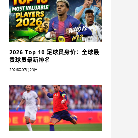
2026 Top 10 足球员身价：全球最
贵球员最新排名
2026年07月29日