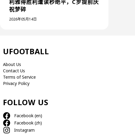
利雅得胜利遭读秒绝平，C罗提前庆
祝梦碎
2026年05月14日
UFOOTBALL
About Us
Contact Us
Terms of Service
Privacy Policy
FOLLOW US
Facebook (en)
Facebook (zh)
Instagram