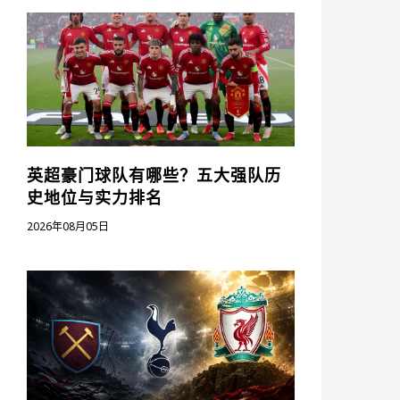
英超豪门球队有哪些？五大强队历
史地位与实力排名
2026年08月05日