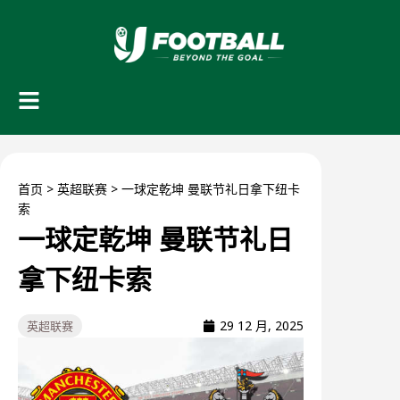
首页
>
英超联赛
>
一球定乾坤 曼联节礼日拿下纽卡
索
一球定乾坤 曼联节礼日
拿下纽卡索
29 12 月, 2025
英超联赛