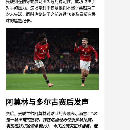
曼联则在防守端展现出久违的稳定性，成功顶住了
对手的压力。这场零封不仅是他们本赛季英超第二
次未失球，同时也终结了之前连续10轮联赛都有丢
球的尴尬纪录。
阿莫林与多尔古赛后发声
赛后，曼联主帅阿莫林对球队的表现表示满意：
“这
是一场不错的胜利。我在这里经历过很多场比赛，
表现很好却没能拿到3分，今天的情况正好相反。我