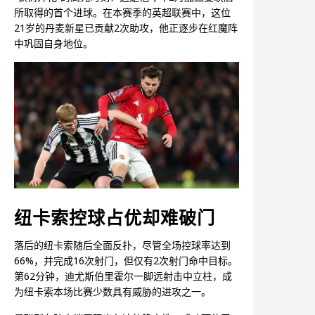
所取得的首个进球。在本赛季的英超联赛中，这位
21岁的丹麦新星已贡献2次助攻，他正逐步在红魔阵
中巩固自身地位。
纽卡索控球占优却难破门
落后的纽卡索随后全面反扑，尽管全场控球率达到
66%，并完成16次射门，但仅有2次射门命中目标。
第62分钟，迪尤斯伯里霍尔一脚远射击中立柱，成
为纽卡索本场比赛少数具有威胁的进攻之一。