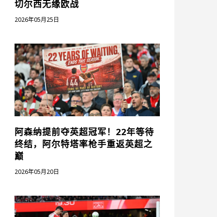
切尔西无缘欧战
2026年05月25日
阿森纳提前夺英超冠军！22年等待
终结，阿尔特塔率枪手重返英超之
巅
2026年05月20日