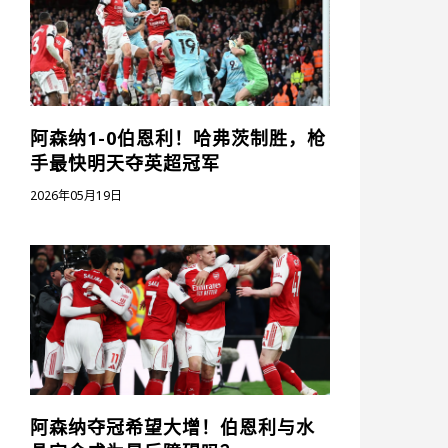
阿森纳1-0伯恩利！哈弗茨制胜，枪
手最快明天夺英超冠军
2026年05月19日
阿森纳夺冠希望大增！伯恩利与水