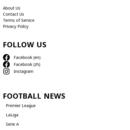
About Us
Contact Us
Terms of Service
Privacy Policy
FOLLOW US
Facebook (en)
Facebook (zh)
Instagram
FOOTBALL NEWS
Premier League
LaLiga
Serie A