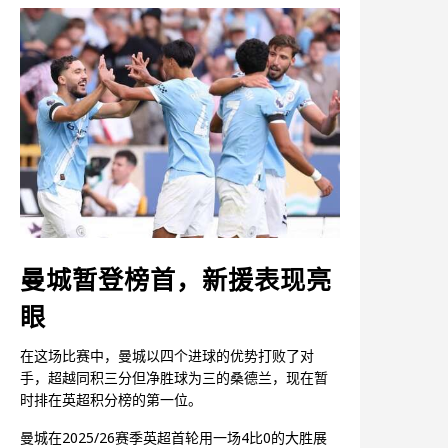
曼城暂登榜首，新援表现亮
眼
在这场比赛中，曼城以四个进球的优势打败了对
手，超越同积三分但净胜球为三的桑德兰，现在暂
时排在英超积分榜的第一位。
曼城在2025/26赛季英超首轮用一场4比0的大胜展