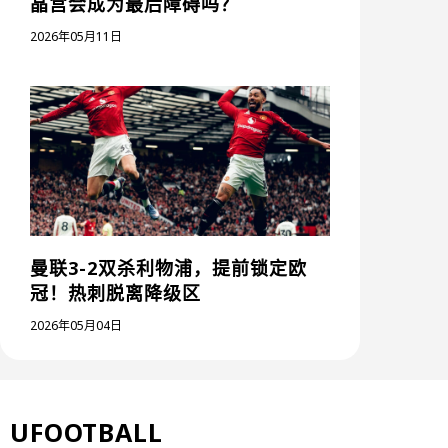
晶宫会成为最后障碍吗？
2026年05月11日
曼联3-2双杀利物浦，提前锁定欧
冠！热刺脱离降级区
2026年05月04日
UFOOTBALL