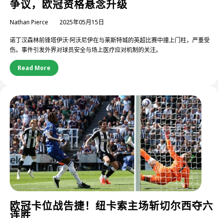
争议，欧冠资格悬念升级
Nathan Pierce
2025年05月15日
诺丁汉森林前锋塔伊沃·阿沃尼伊在与莱斯特城的英超比赛中撞上门柱，严重受
伤。事件引发外界对球员安全与场上医疗应对机制的关注。
Read More
欧冠卡位战告捷！纽卡索主场斩切尔西夺六
连胜