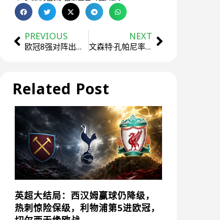
PREVIOUS
NEXT
欧冠8强对阵出炉！豪门厮杀一触即发 – 谁将问鼎欧洲之巅？
文森特·孔帕尼率队在欧冠创34年新纪录！比利时名帅引领球队刷新历史里程碑
Related Post
英超大结局：西汉姆赢球仍降级，
热刺惊险保级，利物浦第5进欧冠，