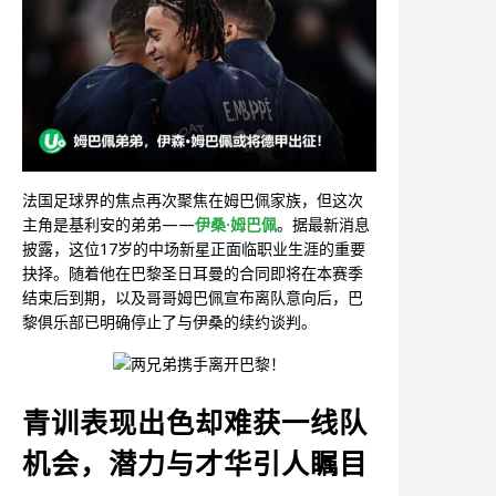
法国足球界的焦点再次聚焦在姆巴佩家族，但这次
主角是基利安的弟弟——
伊桑·姆巴佩
。据最新消息
披露，这位17岁的中场新星正面临职业生涯的重要
抉择。随着他在巴黎圣日耳曼的合同即将在本赛季
结束后到期，以及哥哥姆巴佩宣布离队意向后，巴
黎俱乐部已明确停止了与伊桑的续约谈判。
青训表现出色却难获一线队
机会，潜力与才华引人瞩目