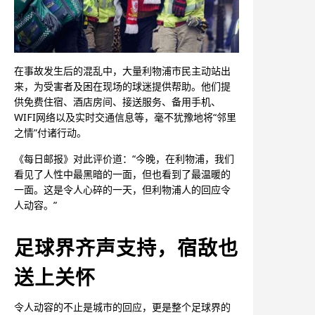
在事故发生后的混乱中，大量利物浦市民主动站出
来，为受害者及困在现场的球迷提供帮助。他们提
供免费住宿、酒店房间、接送服务、备用手机、
WIFI网络以及实时交通信息等，毫不犹豫地将“邻里
之情”付诸行动。
《每日邮报》对此评价道：“今晚，在利物浦，我们
看见了人性中最黑暗的一面，但也看到了最温暖的
一面。这是令人心碎的一天，但利物浦人的回应令
人动容。”
足球界齐声支持，宿敌也
送上关怀
令人动容的不止是城市的回应，更是整个足球界的