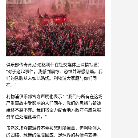
俱乐部传奇肯尼·达格利什在社交媒体上深情写道：
“对于这起事件，我感到震惊、恐惧并深感悲痛。我
们的队歌从未如此贴切。利物浦大家庭与你们同
在。”
利物浦俱乐部官方声明也表示：“我们与所有在这场
严重事故中受影响的人们同在，我们的思绪与祈祷
始终不离不弃。我们将全力配合地方政府与应急服
务单位处理此事件。”
虽然这场夺冠游行不幸被悲剧所掩盖，但利物浦人
的团结、球迷的温暖回应、足球界的共情与支持，