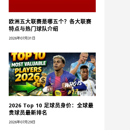
欧洲五大联赛是哪五个？各大联赛
特点与热门球队介绍
2026年07月31日
2026 Top 10 足球员身价：全球最
贵球员最新排名
2026年07月29日