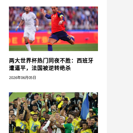
两大世界杯热门同夜不胜：西班牙
遭逼平，法国被逆转绝杀
2026年06月05日