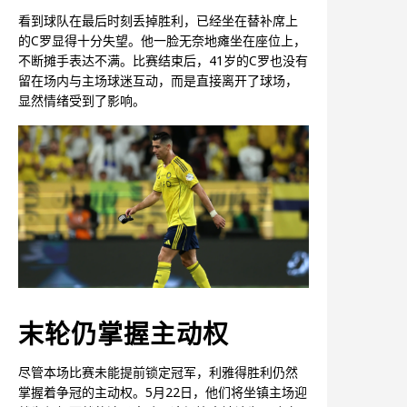
看到球队在最后时刻丢掉胜利，已经坐在替补席上
的C罗显得十分失望。他一脸无奈地瘫坐在座位上，
不断摊手表达不满。比赛结束后，41岁的C罗也没有
留在场内与主场球迷互动，而是直接离开了球场，
显然情绪受到了影响。
末轮仍掌握主动权
尽管本场比赛未能提前锁定冠军，利雅得胜利仍然
掌握着争冠的主动权。5月22日，他们将坐镇主场迎