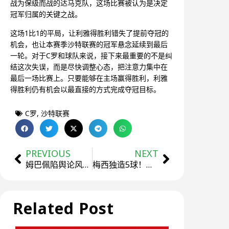
战为保级而战的达马克队，这场比赛被认为是决定
冠军归属的关键之战。
这场1比1的平局，让利雅得胜利错失了提前夺冠的
机会，也让本赛季沙特联赛的冠军悬念延续到最后
一轮。对于C罗和球队来说，接下来最重要的不是纠
结这次失误，而是尽快调整心态，把注意力集中在
最后一场比赛上。只要能够在主场赢得胜利，利雅
得胜利仍有机会以最直接的方式完成夺冠目标。
C罗
,
沙特联赛
PREVIOUS
NEXT
姆巴佩陷舆论风暴：请愿网站爆火，皇马球迷不满情绪持续升温
梅西独造5球！迈阿密国际客场5-3逆转辛辛那提
Related Post