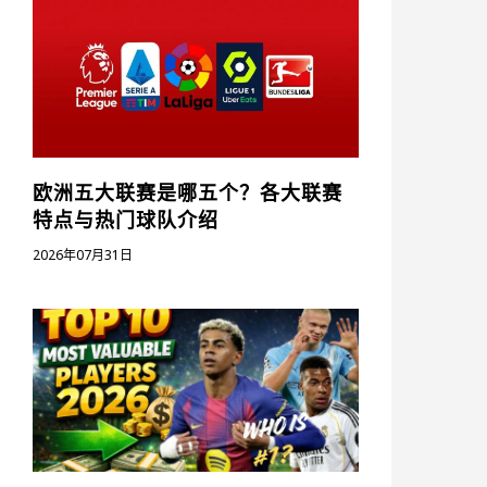
欧洲五大联赛是哪五个？各大联赛
特点与热门球队介绍
2026年07月31日