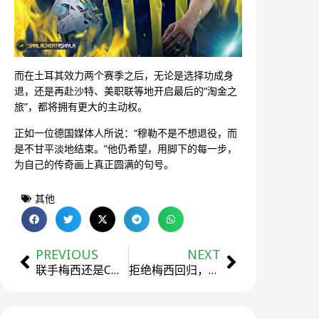
而在土耳其效力两个赛季之后，无论是选择功成身
退，还是再赴沙特、美职联等地开启最后的“淘金之
旅”，都将拥有更大的主动权。
正如一位德国媒体人所说：“穆勒不是不想退役，而
是不甘平淡地结束。”他仍希望，用脚下的每一步，
为自己的传奇画上真正圆满的句号。
其他
PREVIOUS
NEXT
联手梅西还是C罗？德布劳内会做何选择？
拒绝梅西回归，巴萨在想什么？梅西采访透露真相：离开大巴黎想回归