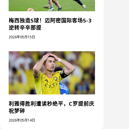
梅西独造5球！迈阿密国际客场5-3
逆转辛辛那提
2026年05月15日
利雅得胜利遭读秒绝平，C罗提前庆
祝梦碎
2026年05月14日