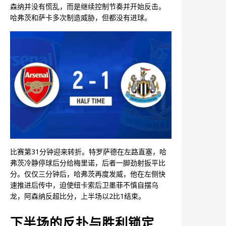
森纳并没有慌乱，而是继续控制节奏并开始反击。
哈弗茨和萨卡多次制造威胁，但都没有进球。
比赛第31分钟迎来转折。特罗萨德在左路直塞，哈
弗茨冷静停球后分给梅里诺，后者一脚劲射扳平比
分。仅仅三分钟后，哈弗茨再度发威，他在左侧快
速推进后传中，迫使纽卡索后卫墨菲不慎自摆乌
龙，阿森纳反超比分，上半场以2比1结束。
下半场的反扑与胜利锁定