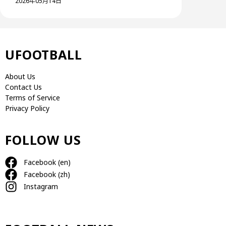
2026年05月14日
UFOOTBALL
About Us
Contact Us
Terms of Service
Privacy Policy
FOLLOW US
Facebook (en)
Facebook (zh)
Instagram