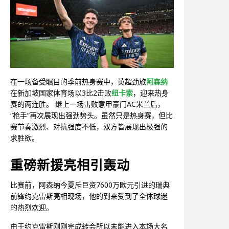
在一场备受瞩目的季前热身赛中，英超劲旅
阿森纳
在新加坡国家体育场以3比2击败
纽卡索
，迎来热身
赛的两连胜。 继上一场击败意甲豪门AC米兰后，
“枪手”再次展现出强劲势头。虽然只是热身赛，但比
赛节奏激烈、对抗强度不低，双方皆展现出极强的
求胜欲。
重磅新援亮相引轰动
比赛前，阿森纳今夏斥巨资7600万欧元引进的瑞典
前锋约克雷斯亮相现场，他的到来受到了全体球迷
的热烈欢迎。
由于约克雷斯刚刚完成转会所以未能进入本场大名