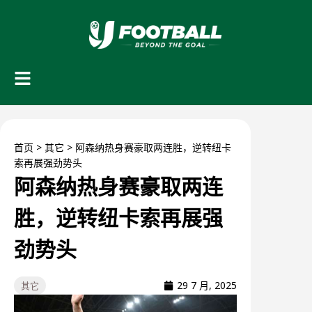
首页
>
其它
>
阿森纳热身赛豪取两连胜，逆转纽卡
索再展强劲势头
阿森纳热身赛豪取两连
胜，逆转纽卡索再展强
劲势头
29 7 月, 2025
其它