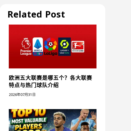
Related Post
欧洲五大联赛是哪五个？各大联赛
特点与热门球队介绍
2026年07月31日